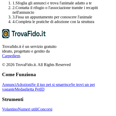
1.
Sfoglia gli annunci e trova l'animale adatto a te
2.
Contatta il rifugio o l'associazione tramite i recapiti
nell'annuncio
3.
Fissa un appuntamento per conoscere l'animale
4.
Completa le pratiche di adozione con la struttura
Trovafido.it è un servizio gratuito
ideato, progettato e gestito da
Carpediem
.
©
2026
TrovaFido.it. All Rights Reserved
Come Funziona
Annunci
Adozioni
Se il tuo pet si smarrisce
Se trovi un pet
vagante
Medaglietta PetID
Strumenti
Volantino
Numeri utili
Concorsi