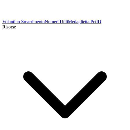
Volantino Smarrimento
Numeri Utili
Medaglietta PetID
Risorse