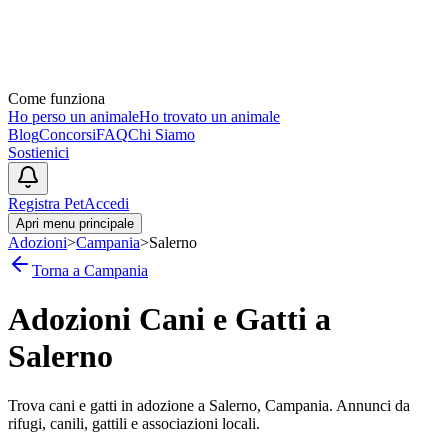
Come funziona
Ho perso un animale
Ho trovato un animale
Blog
Concorsi
FAQ
Chi Siamo
Sostienici
Registra Pet
Accedi
Apri menu principale
Adozioni
>
Campania
>
Salerno
Torna a
Campania
Adozioni Cani e Gatti a
Salerno
Trova cani e gatti in adozione a
Salerno
,
Campania
. Annunci da
rifugi, canili, gattili e associazioni locali.