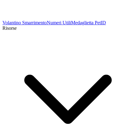
Volantino Smarrimento
Numeri Utili
Medaglietta PetID
Risorse