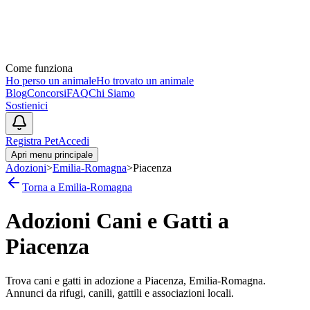
Come funziona
Ho perso un animale
Ho trovato un animale
Blog
Concorsi
FAQ
Chi Siamo
Sostienici
Registra Pet
Accedi
Apri menu principale
Adozioni
>
Emilia-Romagna
>
Piacenza
Torna a
Emilia-Romagna
Adozioni Cani e Gatti a
Piacenza
Trova cani e gatti in adozione a
Piacenza
,
Emilia-Romagna
.
Annunci da rifugi, canili, gattili e associazioni locali.