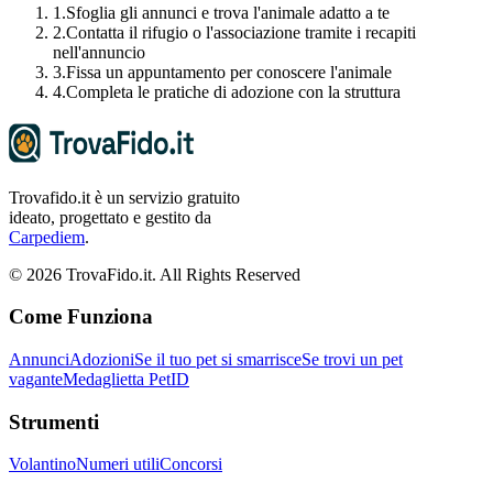
1.
Sfoglia gli annunci e trova l'animale adatto a te
2.
Contatta il rifugio o l'associazione tramite i recapiti
nell'annuncio
3.
Fissa un appuntamento per conoscere l'animale
4.
Completa le pratiche di adozione con la struttura
Trovafido.it è un servizio gratuito
ideato, progettato e gestito da
Carpediem
.
©
2026
TrovaFido.it. All Rights Reserved
Come Funziona
Annunci
Adozioni
Se il tuo pet si smarrisce
Se trovi un pet
vagante
Medaglietta PetID
Strumenti
Volantino
Numeri utili
Concorsi