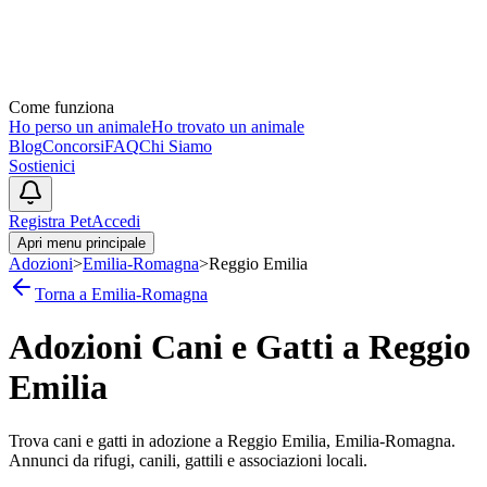
Come funziona
Ho perso un animale
Ho trovato un animale
Blog
Concorsi
FAQ
Chi Siamo
Sostienici
Registra Pet
Accedi
Apri menu principale
Adozioni
>
Emilia-Romagna
>
Reggio Emilia
Torna a
Emilia-Romagna
Adozioni Cani e Gatti a
Reggio
Emilia
Trova cani e gatti in adozione a
Reggio Emilia
,
Emilia-Romagna
.
Annunci da rifugi, canili, gattili e associazioni locali.