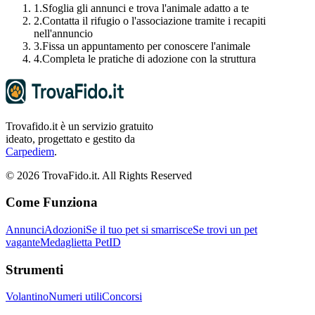
1.
Sfoglia gli annunci e trova l'animale adatto a te
2.
Contatta il rifugio o l'associazione tramite i recapiti
nell'annuncio
3.
Fissa un appuntamento per conoscere l'animale
4.
Completa le pratiche di adozione con la struttura
Trovafido.it è un servizio gratuito
ideato, progettato e gestito da
Carpediem
.
©
2026
TrovaFido.it. All Rights Reserved
Come Funziona
Annunci
Adozioni
Se il tuo pet si smarrisce
Se trovi un pet
vagante
Medaglietta PetID
Strumenti
Volantino
Numeri utili
Concorsi