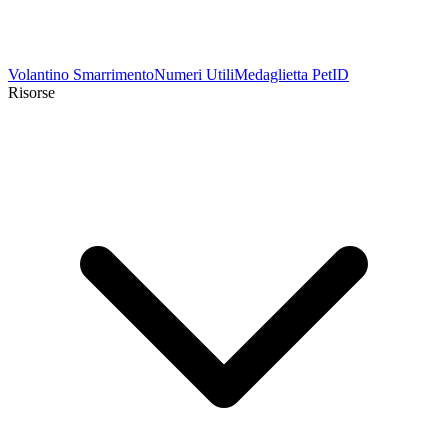
Volantino Smarrimento
Numeri Utili
Medaglietta PetID
Risorse