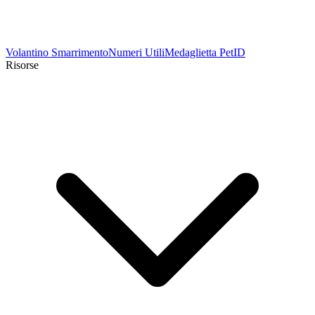
Volantino Smarrimento
Numeri Utili
Medaglietta PetID
Risorse