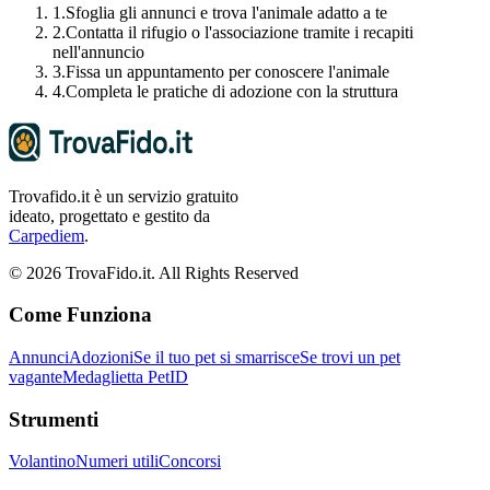
1.
Sfoglia gli annunci e trova l'animale adatto a te
2.
Contatta il rifugio o l'associazione tramite i recapiti
nell'annuncio
3.
Fissa un appuntamento per conoscere l'animale
4.
Completa le pratiche di adozione con la struttura
Trovafido.it è un servizio gratuito
ideato, progettato e gestito da
Carpediem
.
©
2026
TrovaFido.it. All Rights Reserved
Come Funziona
Annunci
Adozioni
Se il tuo pet si smarrisce
Se trovi un pet
vagante
Medaglietta PetID
Strumenti
Volantino
Numeri utili
Concorsi