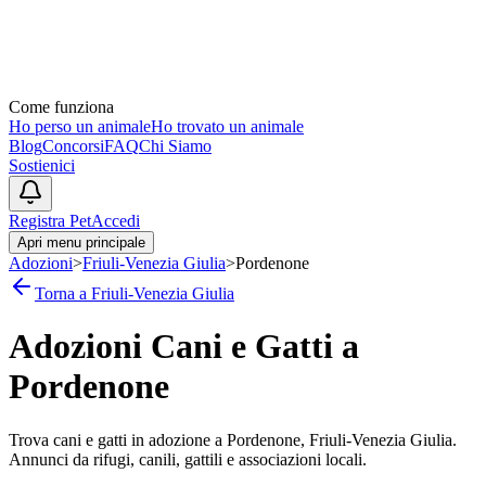
Come funziona
Ho perso un animale
Ho trovato un animale
Blog
Concorsi
FAQ
Chi Siamo
Sostienici
Registra Pet
Accedi
Apri menu principale
Adozioni
>
Friuli-Venezia Giulia
>
Pordenone
Torna a
Friuli-Venezia Giulia
Adozioni Cani e Gatti a
Pordenone
Trova cani e gatti in adozione a
Pordenone
,
Friuli-Venezia Giulia
.
Annunci da rifugi, canili, gattili e associazioni locali.