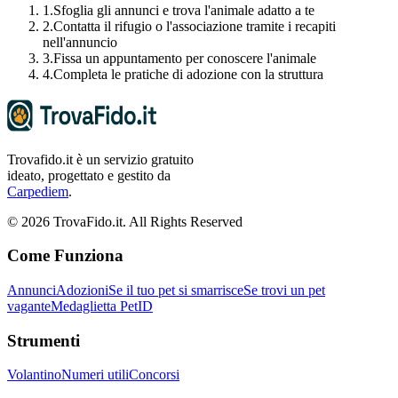
1.
Sfoglia gli annunci e trova l'animale adatto a te
2.
Contatta il rifugio o l'associazione tramite i recapiti
nell'annuncio
3.
Fissa un appuntamento per conoscere l'animale
4.
Completa le pratiche di adozione con la struttura
Trovafido.it è un servizio gratuito
ideato, progettato e gestito da
Carpediem
.
©
2026
TrovaFido.it. All Rights Reserved
Come Funziona
Annunci
Adozioni
Se il tuo pet si smarrisce
Se trovi un pet
vagante
Medaglietta PetID
Strumenti
Volantino
Numeri utili
Concorsi