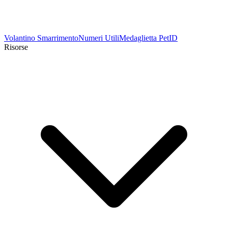
Volantino Smarrimento
Numeri Utili
Medaglietta PetID
Risorse