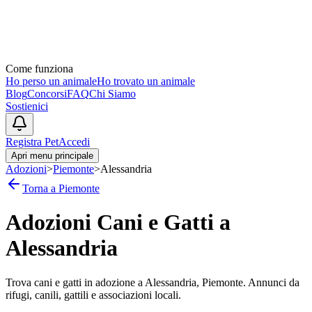
Come funziona
Ho perso un animale
Ho trovato un animale
Blog
Concorsi
FAQ
Chi Siamo
Sostienici
Registra Pet
Accedi
Apri menu principale
Adozioni
>
Piemonte
>
Alessandria
Torna a
Piemonte
Adozioni Cani e Gatti a
Alessandria
Trova cani e gatti in adozione a
Alessandria
,
Piemonte
. Annunci da
rifugi, canili, gattili e associazioni locali.