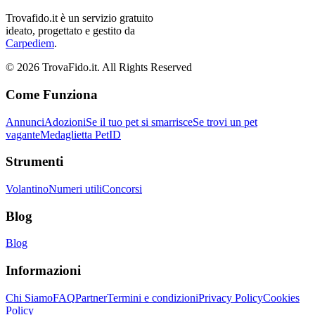
Trovafido.it è un servizio gratuito
ideato, progettato e gestito da
Carpediem
.
©
2026
TrovaFido.it. All Rights Reserved
Come Funziona
Annunci
Adozioni
Se il tuo pet si smarrisce
Se trovi un pet
vagante
Medaglietta PetID
Strumenti
Volantino
Numeri utili
Concorsi
Blog
Blog
Informazioni
Chi Siamo
FAQ
Partner
Termini e condizioni
Privacy Policy
Cookies
Policy