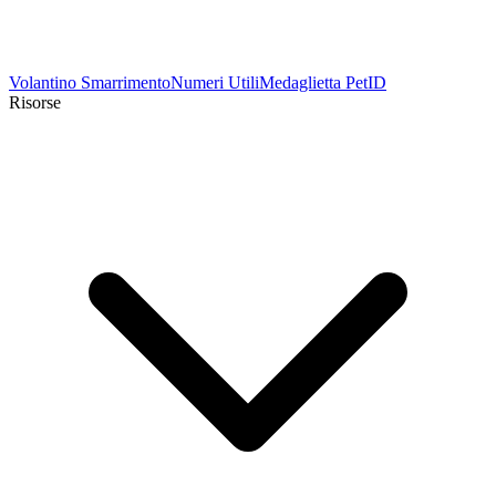
Volantino Smarrimento
Numeri Utili
Medaglietta PetID
Risorse