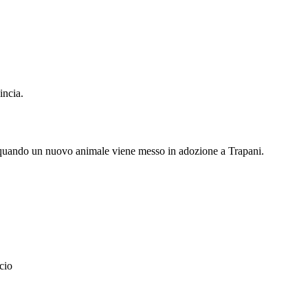
incia.
o quando un nuovo animale viene messo in adozione a
Trapani
.
ncio