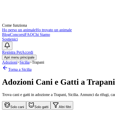
Come funziona
Ho perso un animale
Ho trovato un animale
Blog
Concorsi
FAQ
Chi Siamo
Sostienici
Registra Pet
Accedi
Apri menu principale
Adozioni
>
Sicilia
>
Trapani
Torna a
Sicilia
Adozioni Cani e Gatti a
Trapani
Trova cani e gatti in adozione a
Trapani
,
Sicilia
. Annunci da rifugi, cani
Solo cani
Solo gatti
Altri filtri