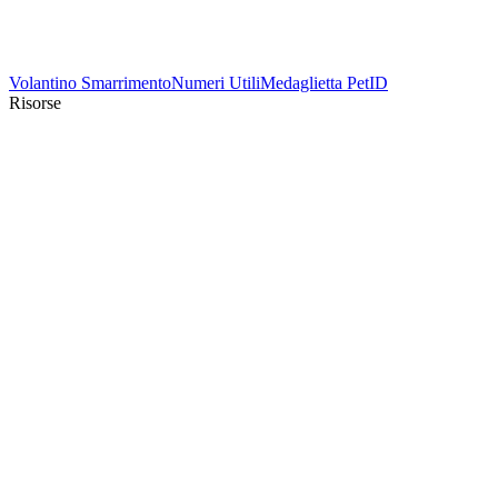
Volantino Smarrimento
Numeri Utili
Medaglietta PetID
Risorse