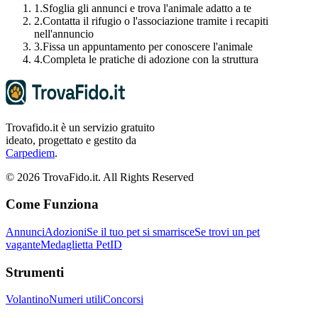
1.
Sfoglia gli annunci e trova l'animale adatto a te
2.
Contatta il rifugio o l'associazione tramite i recapiti
nell'annuncio
3.
Fissa un appuntamento per conoscere l'animale
4.
Completa le pratiche di adozione con la struttura
Trovafido.it è un servizio gratuito
ideato, progettato e gestito da
Carpediem
.
©
2026
TrovaFido.it. All Rights Reserved
Come Funziona
Annunci
Adozioni
Se il tuo pet si smarrisce
Se trovi un pet
vagante
Medaglietta PetID
Strumenti
Volantino
Numeri utili
Concorsi