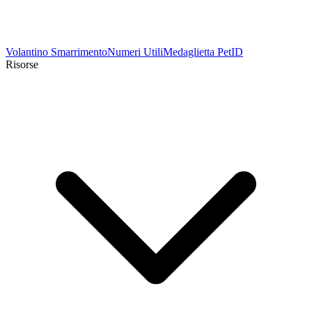
Volantino Smarrimento
Numeri Utili
Medaglietta PetID
Risorse