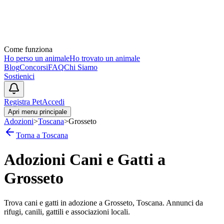
Come funziona
Ho perso un animale
Ho trovato un animale
Blog
Concorsi
FAQ
Chi Siamo
Sostienici
Registra Pet
Accedi
Apri menu principale
Adozioni
>
Toscana
>
Grosseto
Torna a
Toscana
Adozioni Cani e Gatti a
Grosseto
Trova cani e gatti in adozione a
Grosseto
,
Toscana
. Annunci da
rifugi, canili, gattili e associazioni locali.