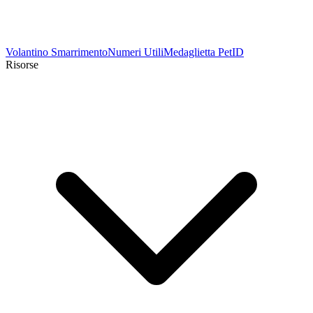
Volantino Smarrimento
Numeri Utili
Medaglietta PetID
Risorse