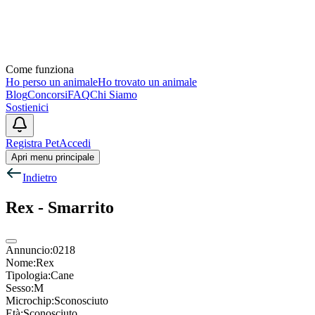
Come funziona
Ho perso un animale
Ho trovato un animale
Blog
Concorsi
FAQ
Chi Siamo
Sostienici
Registra Pet
Accedi
Apri menu principale
Indietro
Rex
-
Smarrito
Annuncio:
0218
Nome:
Rex
Tipologia:
Cane
Sesso:
M
Microchip:
Sconosciuto
Età:
Sconosciuto