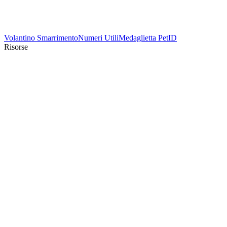
Volantino Smarrimento
Numeri Utili
Medaglietta PetID
Risorse