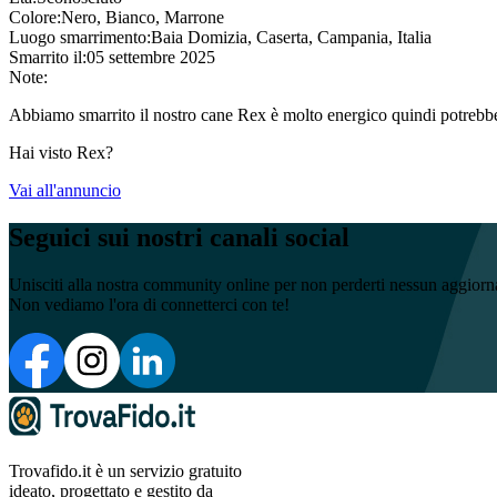
Colore:
Nero, Bianco, Marrone
Luogo smarrimento:
Baia Domizia, Caserta, Campania, Italia
Smarrito il:
05 settembre 2025
Note:
Abbiamo smarrito il nostro cane Rex è molto energico quindi potrebbe 
Hai visto Rex?
Vai all'annuncio
Seguici sui nostri canali social
Unisciti alla nostra community online per non perderti nessun aggior
Non vediamo l'ora di connetterci con te!
Trovafido.it è un servizio gratuito
ideato, progettato e gestito da