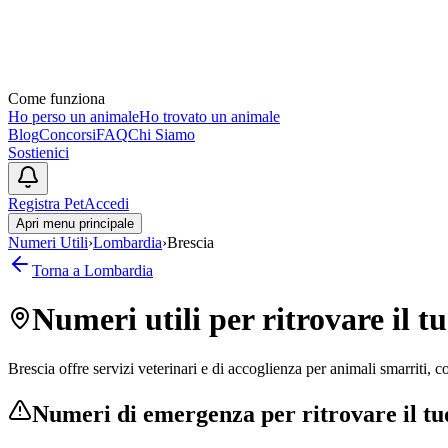
Come funziona
Ho perso un animale
Ho trovato un animale
Blog
Concorsi
FAQ
Chi Siamo
Sostienici
Registra Pet
Accedi
Apri menu principale
Numeri Utili
›
Lombardia
›
Brescia
Torna a
Lombardia
Numeri utili per ritrovare il 
Brescia offre servizi veterinari e di accoglienza per animali smarriti, c
Numeri di emergenza per ritrovare il t