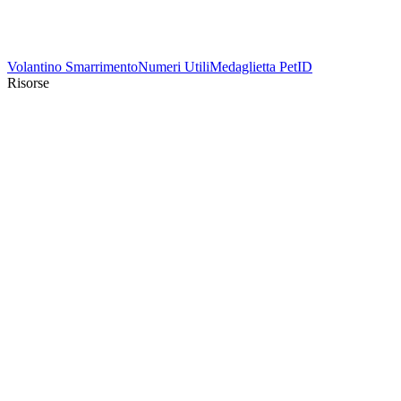
Volantino Smarrimento
Numeri Utili
Medaglietta PetID
Risorse