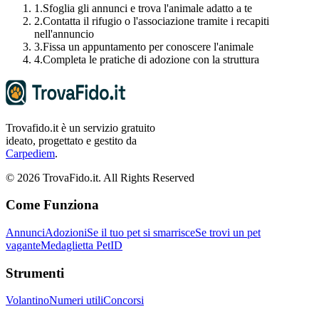
1.
Sfoglia gli annunci e trova l'animale adatto a te
2.
Contatta il rifugio o l'associazione tramite i recapiti
nell'annuncio
3.
Fissa un appuntamento per conoscere l'animale
4.
Completa le pratiche di adozione con la struttura
Trovafido.it è un servizio gratuito
ideato, progettato e gestito da
Carpediem
.
©
2026
TrovaFido.it. All Rights Reserved
Come Funziona
Annunci
Adozioni
Se il tuo pet si smarrisce
Se trovi un pet
vagante
Medaglietta PetID
Strumenti
Volantino
Numeri utili
Concorsi