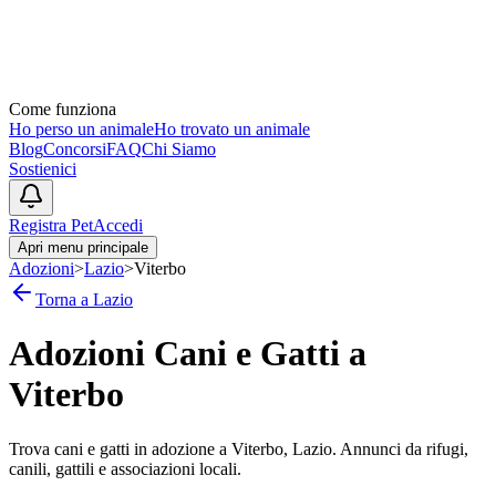
Come funziona
Ho perso un animale
Ho trovato un animale
Blog
Concorsi
FAQ
Chi Siamo
Sostienici
Registra Pet
Accedi
Apri menu principale
Adozioni
>
Lazio
>
Viterbo
Torna a
Lazio
Adozioni Cani e Gatti a
Viterbo
Trova cani e gatti in adozione a
Viterbo
,
Lazio
. Annunci da rifugi,
canili, gattili e associazioni locali.