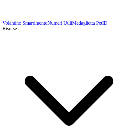
Volantino Smarrimento
Numeri Utili
Medaglietta PetID
Risorse