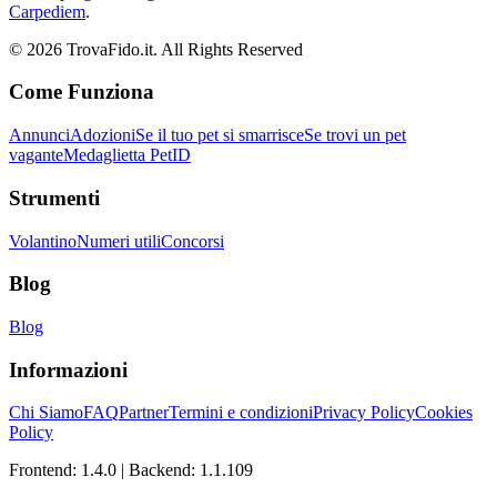
Carpediem
.
©
2026
TrovaFido.it. All Rights Reserved
Come Funziona
Annunci
Adozioni
Se il tuo pet si smarrisce
Se trovi un pet
vagante
Medaglietta PetID
Strumenti
Volantino
Numeri utili
Concorsi
Blog
Blog
Informazioni
Chi Siamo
FAQ
Partner
Termini e condizioni
Privacy Policy
Cookies
Policy
Frontend:
1.4.0
| Backend:
1.1.109