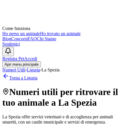
Come funziona
Ho perso un animale
Ho trovato un animale
Blog
Concorsi
FAQ
Chi Siamo
Sostienici
Registra Pet
Accedi
Apri menu principale
Numeri Utili
›
Liguria
›
La Spezia
Torna a
Liguria
Numeri utili per ritrovare il
tuo animale a
La Spezia
La Spezia offre servizi veterinari e di accoglienza per animali
smarriti, con un canile municipale e servizi di emergenza.