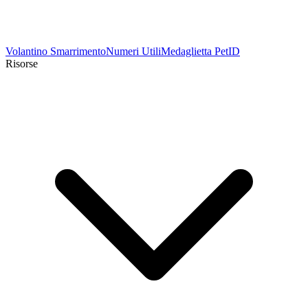
Volantino Smarrimento
Numeri Utili
Medaglietta PetID
Risorse