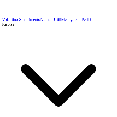
Volantino Smarrimento
Numeri Utili
Medaglietta PetID
Risorse