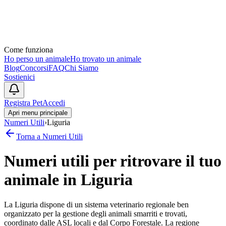
Come funziona
Ho perso un animale
Ho trovato un animale
Blog
Concorsi
FAQ
Chi Siamo
Sostienici
Registra Pet
Accedi
Apri menu principale
Numeri Utili
›
Liguria
Torna a Numeri Utili
Numeri utili per ritrovare il tuo
animale in
Liguria
La Liguria dispone di un sistema veterinario regionale ben
organizzato per la gestione degli animali smarriti e trovati,
coordinato dalle ASL locali e dal Corpo Forestale. La regione