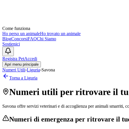
Come funziona
Ho perso un animale
Ho trovato un animale
Blog
Concorsi
FAQ
Chi Siamo
Sostienici
Registra Pet
Accedi
Apri menu principale
Numeri Utili
›
Liguria
›
Savona
Torna a
Liguria
Numeri utili per ritrovare il 
Savona offre servizi veterinari e di accoglienza per animali smarriti, c
Numeri di emergenza per ritrovare il t