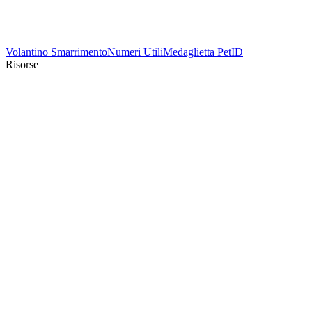
Volantino Smarrimento
Numeri Utili
Medaglietta PetID
Risorse